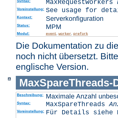
MaxRequestWorkers
Syntax:
See usage for deta
Voreinstellung:
Serverkonfiguration
Kontext:
MPM
Status:
Modul:
,
,
event
worker
prefork
Die Dokumentation zu die
noch nicht übersetzt. Bitt
englische Version.
MaxSpareThreads
-
D
Maximale Anzahl unbesc
Beschreibung:
MaxSpareThreads
An
Syntax:
Für Details siehe 
Voreinstellung: