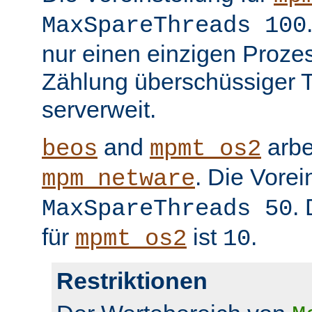
MaxSpareThreads 100
nur einen einzigen Prozess
Zählung überschüssiger T
serverweit.
and
arbe
beos
mpmt_os2
. Die Vorei
mpm_netware
.
MaxSpareThreads 50
für
ist
.
mpmt_os2
10
Restriktionen