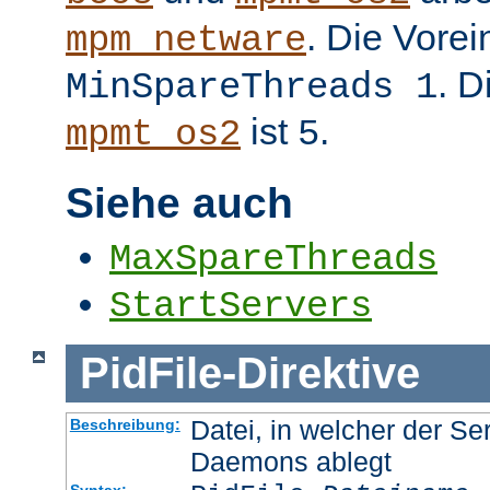
. Die Vorei
mpm_netware
. D
MinSpareThreads 1
ist
.
mpmt_os2
5
Siehe auch
MaxSpareThreads
StartServers
PidFile
-
Direktive
Datei, in welcher der Se
Beschreibung:
Daemons ablegt
Syntax: